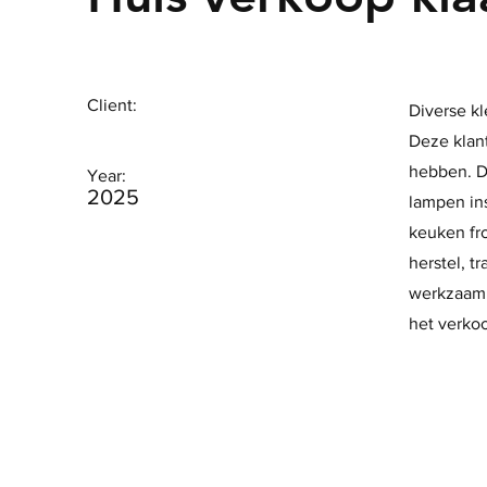
Client:
Diverse kl
Deze klant
hebben. D
Year:
2025
lampen ins
keuken fr
herstel, t
werkzaamh
het verko