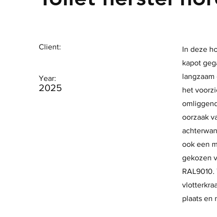
Client:
In deze h
kapot gega
langzaam 
Year:
2025
het voorzi
omliggend
oorzaak va
achterwan
ook een mo
gekozen v
RAL9010. T
vlotterkra
plaats en 