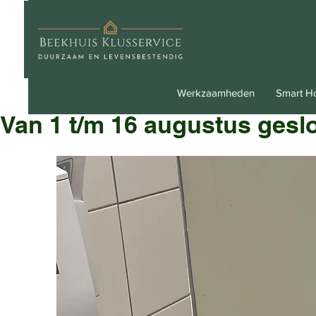
Werkzaamheden
Smart 
Van 1 t/m 16 augustus gesl