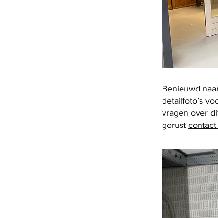
Benieuwd naar h
detailfoto’s v
vragen over di
gerust
contac