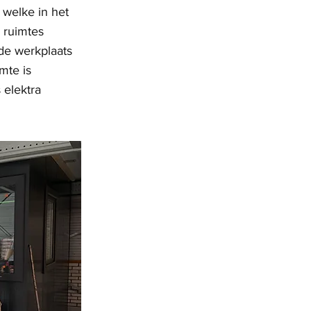
 welke in het
 ruimtes
de werkplaats
mte is
 elektra