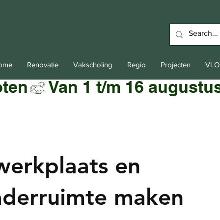
Home
Renovatie
Vakscholing
Regio
Projecten
VLO
oten
werkplaats en
aderruimte maken