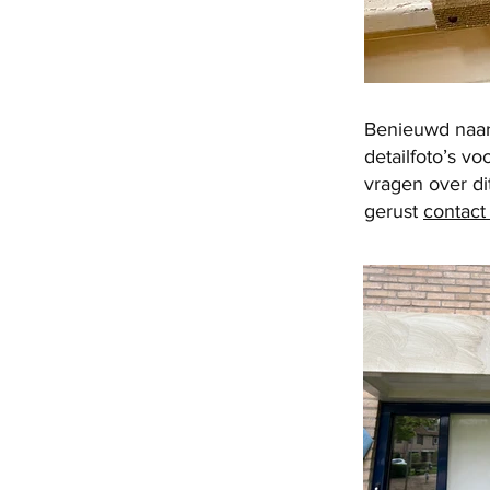
Benieuwd naar h
detailfoto’s v
vragen over di
gerust
contac