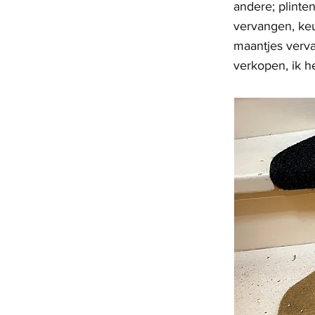
andere; plinten
vervangen, keu
maantjes verv
verkopen, ik h