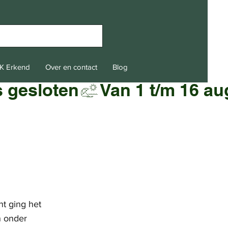
K Erkend
Over en contact
Blog
nt ging het
n onder