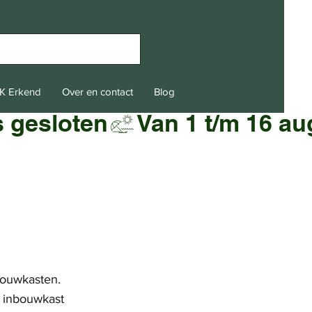
K Erkend
Over en contact
Blog
bouwkasten.
n inbouwkast