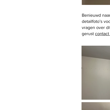
Benieuwd naar h
detailfoto’s v
vragen over di
gerust
contac