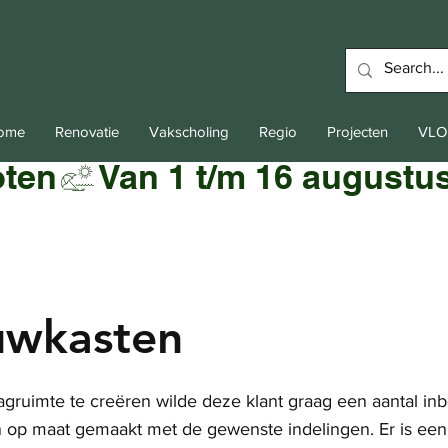
Home
Renovatie
Vakscholing
Regio
Projecten
VLO
oten
uwkasten
ruimte te creëren wilde deze klant graag een aantal in
jn op maat gemaakt met de gewenste indelingen. Er is ee