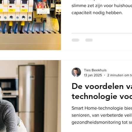
slimme zet zijn voor huishou
capaciteit nodig hebben.
Ties Beekhuis
13 jan 2025
2 minuten om t
De voordelen 
technologie voo
Smart Home-technologie bied
senioren, van verbeterde vei
gezondheidsmonitoring tot s