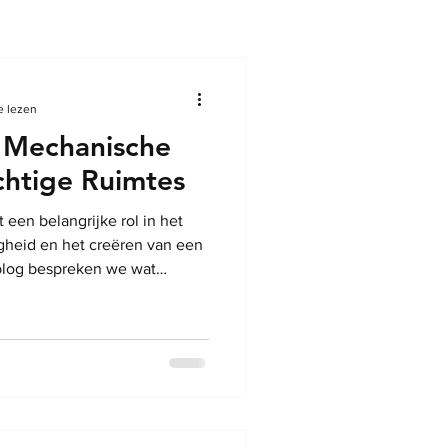
e lezen
 Mechanische
ochtige Ruimtes
 een belangrijke rol in het
gheid en het creëren van een
 blog bespreken we wat
dt, de voordelen van
 en tips voor effectieve