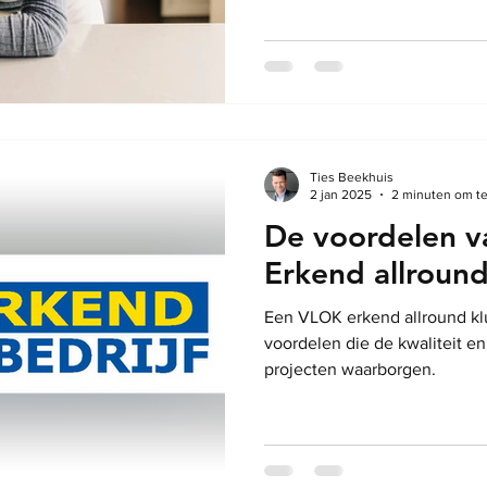
Ties Beekhuis
2 jan 2025
2 minuten om te
De voordelen 
Erkend allround
Een VLOK erkend allround klu
voordelen die de kwaliteit e
projecten waarborgen.