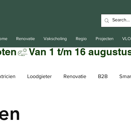
Home
Renovatie
Vakscholing
Regio
Projecten
VLO
oten
ktricien
Loodgieter
Renovatie
B2B
Smar
en