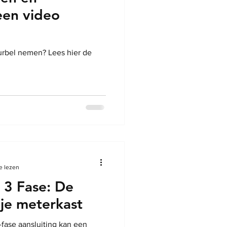
een video
rbel nemen? Lees hier de
.
e lezen
 3 Fase: De
je meterkast
-fase aansluiting kan een