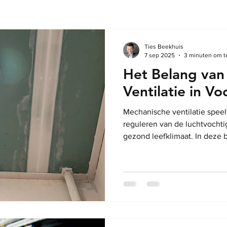
Ties Beekhuis
7 sep 2025
3 minuten om t
Het Belang van
Ventilatie in V
Mechanische ventilatie speelt
reguleren van de luchtvochti
gezond leefklimaat. In deze
mechanische ventilatie inhou
ventilatie in vochtige ruimtes
implementatie.