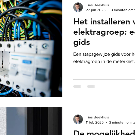
Ties Beekhuis
22 jun 2025
3 minuten om 
Het installeren
elektragroep: e
gids
Een stapsgewijze gids voor he
elektragroep in de meterkast.
Ties Beekhuis
11 feb 2025
3 minuten om t
De mogelijkhed