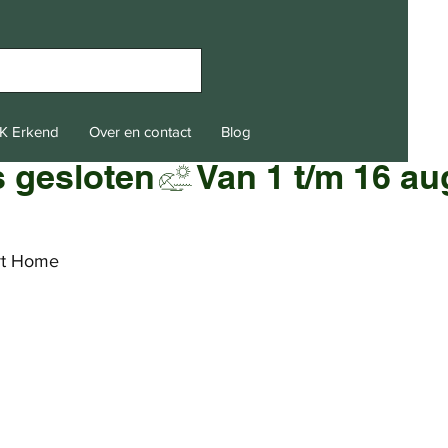
K Erkend
Over en contact
Blog
t Home