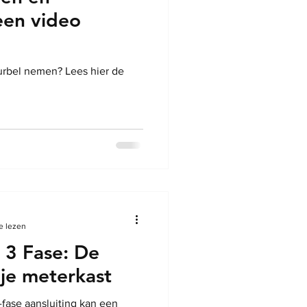
een video
rbel nemen? Lees hier de
.
e lezen
 3 Fase: De
je meterkast
-fase aansluiting kan een