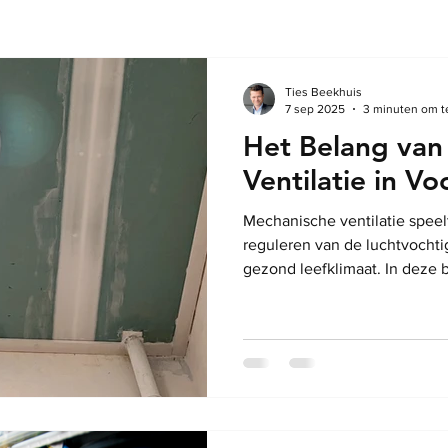
Ties Beekhuis
7 sep 2025
3 minuten om t
Het Belang van
Ventilatie in V
Mechanische ventilatie speelt
reguleren van de luchtvochti
gezond leefklimaat. In deze
mechanische ventilatie inhou
ventilatie in vochtige ruimtes
implementatie.