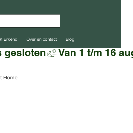
K Erkend
Over en contact
Blog
t Home