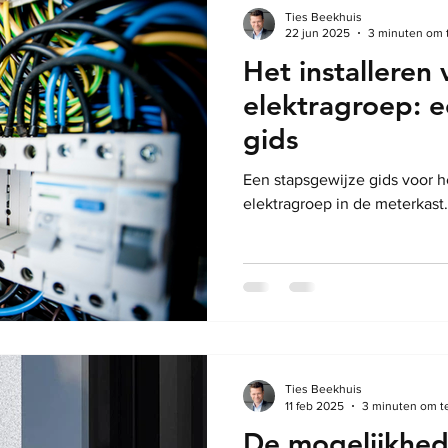
Ties Beekhuis
22 jun 2025
3 minuten om 
Het installeren
elektragroep: e
gids
Een stapsgewijze gids voor he
elektragroep in de meterkast.
Ties Beekhuis
11 feb 2025
3 minuten om t
De mogelijkhed