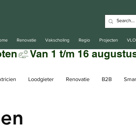
Home
Renovatie
Vakscholing
Regio
Projecten
VLO
oten
ktricien
Loodgieter
Renovatie
B2B
Smar
ien