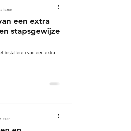
te lezen
 van een extra
en stapsgewijze
t installeren van een extra
e lezen
en en