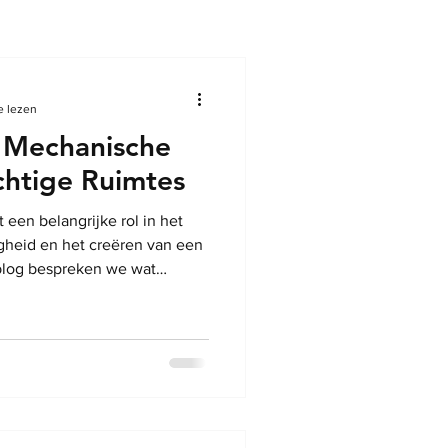
e lezen
 Mechanische
ochtige Ruimtes
 een belangrijke rol in het
gheid en het creëren van een
 blog bespreken we wat
dt, de voordelen van
 en tips voor effectieve