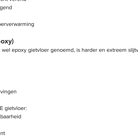
ggend
loerverwarming
poxy)
k wel epoxy gietvloer genoemd, is harder en extreem slijtv
evingen
 gietvloer:
tbaarheid
nt