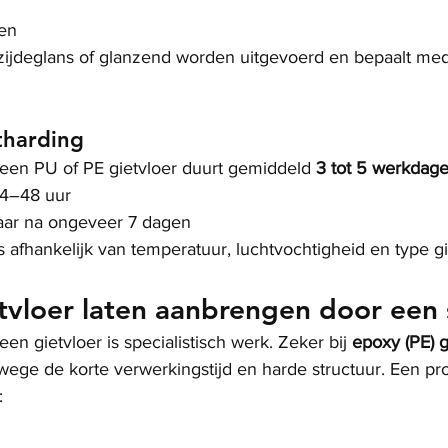
fen
zijdeglans of glanzend worden uitgevoerd en bepaalt med
tharding
een PU of PE gietvloer duurt gemiddeld 
3 tot 5 werkdag
24–48 uur
baar na ongeveer 7 dagen
s afhankelijk van temperatuur, luchtvochtigheid en type gi
tvloer laten aanbrengen door een s
n gietvloer is specialistisch werk. Zeker bij 
epoxy (PE) g
wege de korte verwerkingstijd en harde structuur. Een pr
: