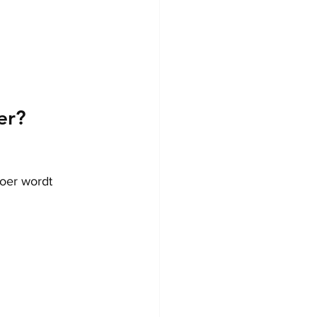
er?
loer wordt 