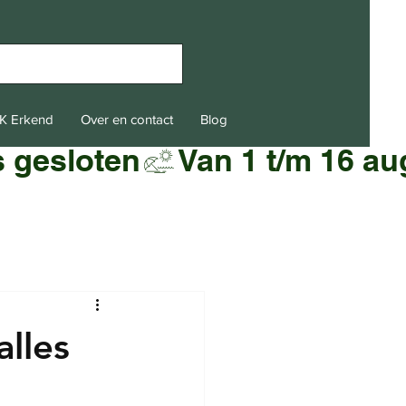
K Erkend
Over en contact
Blog
alles