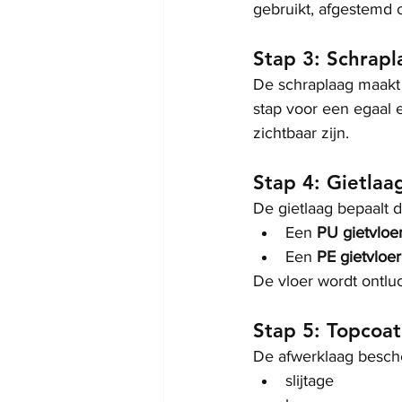
gebruikt, afgestemd 
Stap 3: Schrapl
De schraplaag maakt de
stap voor een egaal e
zichtbaar zijn.
Stap 4: Gietlaa
De gietlaag bepaalt de
Een 
PU gietvloe
Een 
PE gietvloer
De vloer wordt ontluc
Stap 5: Topcoat
De afwerklaag besche
slijtage