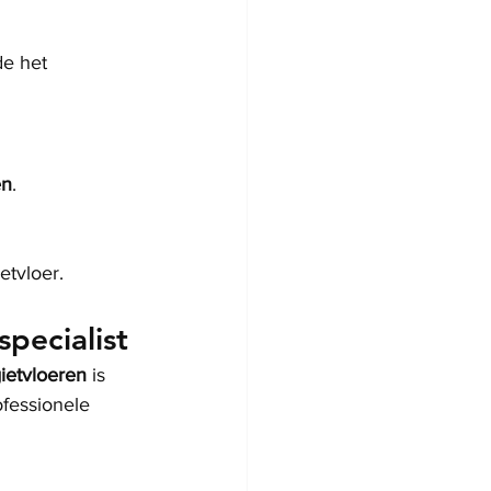
e het 
en
.
etvloer.
pecialist
ietvloeren
 is 
ofessionele 