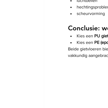
luchtbellen
hechtingsprobl
scheurvorming
Conclusie: we
Kies een 
PU giet
Kies een 
PE (epo
Beide gietvloeren bi
vakkundig aangebrac