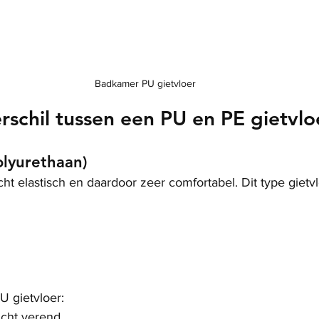
Badkamer PU gietvloer
erschil tussen een PU en PE gietvlo
olyurethaan)
licht elastisch en daardoor zeer comfortabel. Dit type gietv
 gietvloer:
icht verend