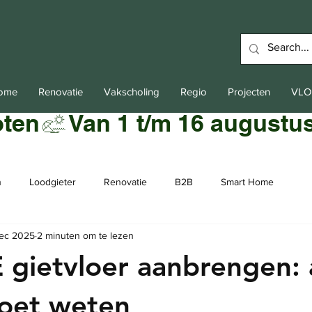
Home
Renovatie
Vakscholing
Regio
Projecten
VLO
oten
n
Loodgieter
Renovatie
B2B
Smart Home
ec 2025
2 minuten om te lezen
 gietvloer aanbrengen: 
moet weten