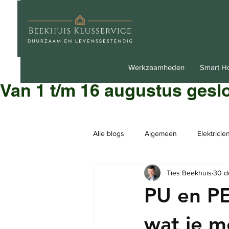
Werkzaamheden
Smart 
Van 1 t/m 16 augustus gesl
Alle blogs
Algemeen
Elektricie
Ties Beekhuis
30 d
PU en PE
wat je 