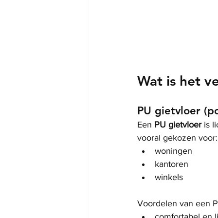
Wat is het v
PU gietvloer (p
Een 
PU gietvloer
 is 
vooral gekozen voor:
woningen
kantoren
winkels
Voordelen van een PU
comfortabel en l