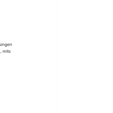
ssingen
 mits 