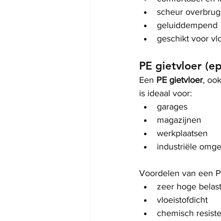
scheur overbru
geluiddempend
geschikt voor v
PE gietvloer (e
Een 
PE gietvloer
, oo
is ideaal voor:
garages
magazijnen
werkplaatsen
industriële omg
Voordelen van een PE
zeer hoge belas
vloeistofdicht
chemisch resiste