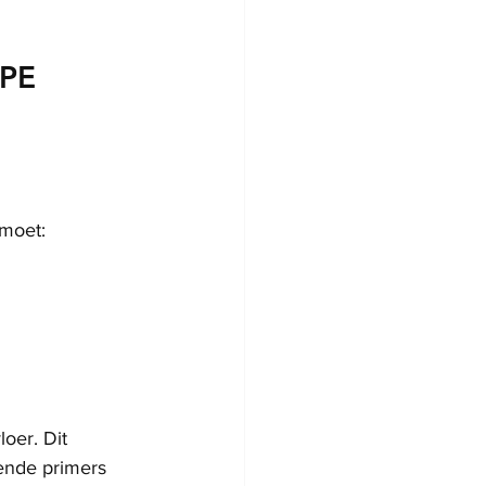
 PE 
 moet:
oer. Dit 
ende primers 