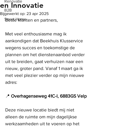
Renovatie
en Innovatie
B2B
Bijgewerkt op:
23 apr 2025
Smart Home
Beste klanten en partners,
Met veel enthousiasme mag ik 
aankondigen dat Beekhuis Klusservice 
wegens succes en toekomstige de 
plannen om het dienstenaanbod verder 
uit te breiden, gaat verhuizen naar een 
nieuw, groter pand. Vanaf 1 maart ga ik 
met veel plezier verder op mijn nieuwe 
adres:
📍 
Overhagenseweg 41C-I, 6883GS Velp
Deze nieuwe locatie biedt mij niet 
alleen de ruimte om mijn dagelijkse 
werkzaamheden uit te voeren op het 