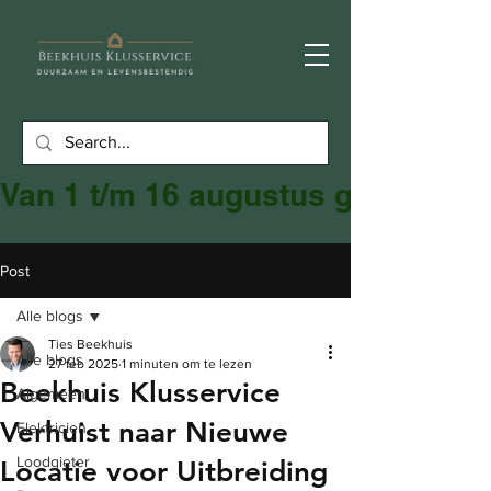
Van 1 t/m 16 augustus gesloten
Post
Alle blogs
Ties Beekhuis
Alle blogs
27 feb 2025
1 minuten om te lezen
Beekhuis Klusservice
Algemeen
Verhuist naar Nieuwe
Elektricien
Loodgieter
Locatie voor Uitbreiding